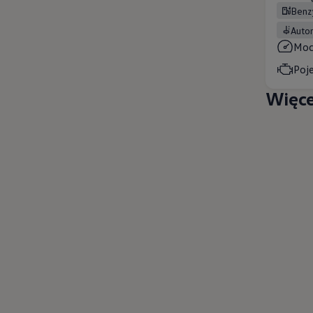
Ben
Aut
Mo
Poj
Więce
ne techniczne