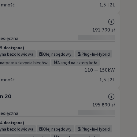
emność
1,5 | 2L
191 790 zł
iesięczna
 (5 dostępne)
zyna bezołowiowa
Olej napędowy
Plug-In-Hybrid
omatyczna skrzynia biegów
Napęd na cztery koła
c
110 — 150kW
emność
1,5 | 2L
on 20
195 890 zł
iesięczna
 (4 dostępne)
zyna bezołowiowa
Olej napędowy
Plug-In-Hybrid