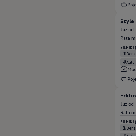
Poj
Style
Już od
Rata m
SILNIKI
Ben
Aut
Mo
Poj
Editi
Już od
Rata m
SILNIKI
Ben