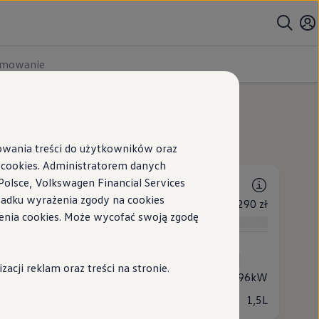
umowanie
tępne
wersje:
7
sowania treści do użytkowników oraz
ookies. Administratorem danych
Polsce, Volkswagen Financial Services
ypadku wyrażenia zgody na cookies
149 290 zł
enia cookies. Może wycofać swoją zgodę
iesięczna
 (1 dostępne)
zyna bezołowiowa
Automatyczna skrzynia biegów
cji reklam oraz treści na stronie.
c
96kW
emność
1,5L