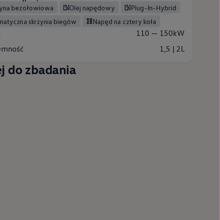
zyna bezołowiowa
Olej napędowy
Plug-In-Hybrid
omatyczna skrzynia biegów
Napęd na cztery koła
c
110 — 150kW
emność
1,5 | 2L
j do zbadania