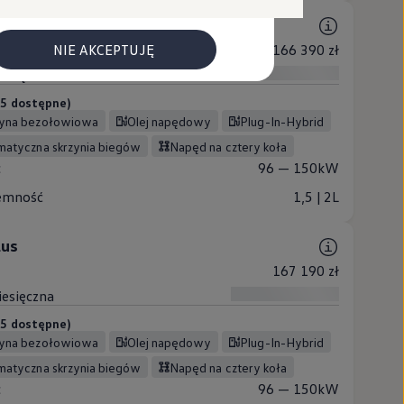
NIE AKCEPTUJĘ
166 390 zł
iesięczna
 (5 dostępne)
zyna bezołowiowa
Olej napędowy
Plug-In-Hybrid
omatyczna skrzynia biegów
Napęd na cztery koła
c
96 — 150kW
emność
1,5 | 2L
lus
167 190 zł
iesięczna
 (5 dostępne)
zyna bezołowiowa
Olej napędowy
Plug-In-Hybrid
omatyczna skrzynia biegów
Napęd na cztery koła
c
96 — 150kW