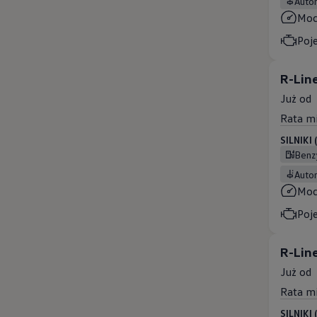
Aut
Mo
Poj
R-Lin
Już od
Rata m
 salony
SILNIKI
Ben
Aut
Mo
Poj
R-Line
Już od
Rata m
SILNIKI