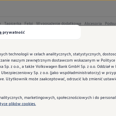
y
Tapicerka
Felgi
Wyposażenie dodatkowe
Akcesoria
Pods
ą prywatność
Tiguan
Dos
ych technologii w celach analitycznych, statystycznych, dosto
czanie naszym zewnętrznym dostawcom wskazanym w Polityce c
Sp. z o.o., a także Volkswagen Bank GmbH Sp. z o.o. Oddział w 
Trend
s Ubezpieczeniowy Sp. z o.o. (jako współadministratorzy) w prz
Już od
 Wallbox ID.Charger
we. Użytkownik może zaakceptować, odrzucić lub zmienić ustawi
stacje i porady
Rata m
SILNIKI
Ben
litycznych, marketingowych, społecznościowych i do personaliza
Mo
ityce plików cookies.
Poj