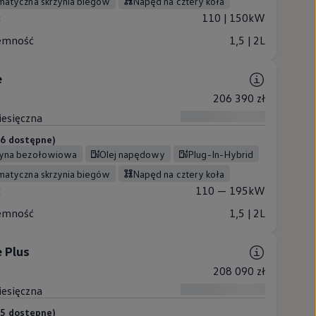
omatyczna skrzynia biegów
Napęd na cztery koła
c
110 | 150kW
emność
1,5 | 2L
e
206 390 zł
iesięczna
 (6 dostępne)
zyna bezołowiowa
Olej napędowy
Plug-In-Hybrid
omatyczna skrzynia biegów
Napęd na cztery koła
c
110 — 195kW
emność
1,5 | 2L
 Plus
208 090 zł
iesięczna
 (5 dostępne)