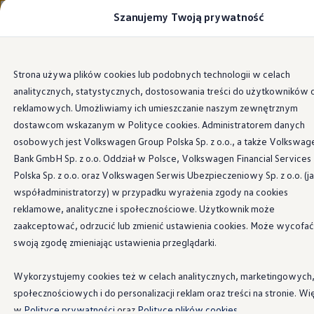
Szanujemy Twoją prywatność
Modele i konfigurator
Porównaj modele
Certyfikowane używane
Volkswagen dla biznesu
Wszystkie modele
Wersja
Silnik
Wygląd zewnętrzny
Ta
Przejdź
Przejdź do
Auta dostępne od ręki
Strona używa plików cookies lub podobnych technologii w celach
głównej
do
Cenniki
analitycznych, statystycznych, dostosowania treści do użytkowników 
zawartości
stopki
Modele elektryczne i elektromobilność
Modele elektryczne
reklamowych. Umożliwiamy ich umieszczanie naszym zewnętrznym
Modele elektryczne
dostawcom wskazanym w Polityce cookies. Administratorem danych
Samochody hybrydowe
osobowych jest Volkswagen Group Polska Sp. z o.o., a także Volkswag
Przyszłe modele i auta koncepcyjne
ID.4 GTX Xtreme
Bank GmbH Sp. z o.o. Oddział w Polsce, Volkswagen Financial Services
ID.5 GTX “Xcite”
Polska Sp. z o.o. oraz Volkswagen Serwis Ubezpieczeniowy Sp. z o.o. (j
Nowy ID. Polo GTI
współadministratorzy) w przypadku wyrażenia zgody na cookies
Ładowanie i zasięg
Ładowanie samochodu elektrycznego w domu –
reklamowe, analityczne i społecznościowe. Użytkownik może
Ładowanie samochodu elektrycznego w trasie – 
zaakceptować, odrzucić lub zmienić ustawienia cookies. Może wycofać
Zasięg samochodów elektrycznych
swoją zgodę zmieniając ustawienia przeglądarki.
Sposoby płatności
Symulator zasięgu i ładowania
Korzyści i koszty
Wykorzystujemy cookies też w celach analitycznych, marketingowych
Koszty utrzymania
społecznościowych i do personalizacji reklam oraz treści na stronie. Wi
Leasing
Najem
w
Polityce prywatności
oraz
Polityce plików cookies.