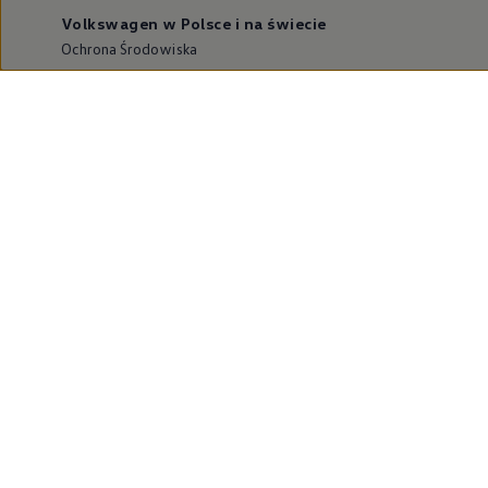
Volkswagen w Polsce i na świecie
Ochrona Środowiska
Dane o emisji CO₂
WLTP – zużycie paliwa i emisja CO₂
Zaktualizuj nawigację
Informacje dla warsztatów
Volkswagen Home
Oferty specjalne na samochody elektryczne
Skonfiguruj Volkswagena
Szybka konfiguracja
Volkswagen AG
Volkswagen Group Polska
Volkswagen Samochody Dostawcze
Licencje osób trzecich
Newsletter ID.