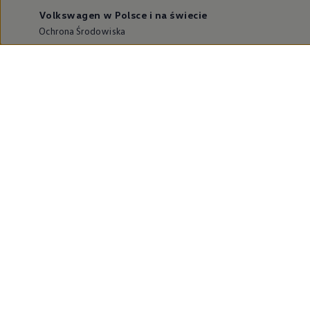
Volkswagen w Polsce i na świecie
Ochrona Środowiska
Dane o emisji CO₂
WLTP – zużycie paliwa i emisja CO₂
Zaktualizuj nawigację
Informacje dla warsztatów
Volkswagen Home
Oferty specjalne na samochody elektryczne
Skonfiguruj Volkswagena
Szybka konfiguracja
Volkswagen AG
Volkswagen Group Polska
Volkswagen Samochody Dostawcze
Licencje osób trzecich
Newsletter ID.