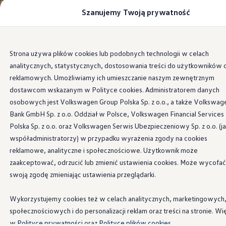
Szanujemy Twoją prywatność
Modele i konfigurator
Porównaj modele
Certyfikowane używane
Volkswagen dla biznesu
Wszystkie modele
Wersja
Silnik
Wygląd zewnętrzny
Ta
Przejdź
Przejdź do
Auta dostępne od ręki
Strona używa plików cookies lub podobnych technologii w celach
głównej
do
Cenniki
analitycznych, statystycznych, dostosowania treści do użytkowników 
zawartości
stopki
Modele elektryczne i elektromobilność
Modele elektryczne
reklamowych. Umożliwiamy ich umieszczanie naszym zewnętrznym
Modele elektryczne
dostawcom wskazanym w Polityce cookies. Administratorem danych
Samochody hybrydowe
osobowych jest Volkswagen Group Polska Sp. z o.o., a także Volkswag
Przyszłe modele i auta koncepcyjne
ID.4 GTX Xtreme
Bank GmbH Sp. z o.o. Oddział w Polsce, Volkswagen Financial Services
ID.5 GTX “Xcite”
Polska Sp. z o.o. oraz Volkswagen Serwis Ubezpieczeniowy Sp. z o.o. (j
Nowy ID. Polo GTI
współadministratorzy) w przypadku wyrażenia zgody na cookies
Ładowanie i zasięg
Ładowanie samochodu elektrycznego w domu –
reklamowe, analityczne i społecznościowe. Użytkownik może
Ładowanie samochodu elektrycznego w trasie – 
zaakceptować, odrzucić lub zmienić ustawienia cookies. Może wycofać
Zasięg samochodów elektrycznych
swoją zgodę zmieniając ustawienia przeglądarki.
Sposoby płatności
Symulator zasięgu i ładowania
Korzyści i koszty
Wykorzystujemy cookies też w celach analitycznych, marketingowych
Koszty utrzymania
społecznościowych i do personalizacji reklam oraz treści na stronie. Wi
Leasing
Najem
w
Polityce prywatności
oraz
Polityce plików cookies.