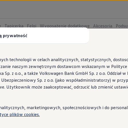
y
Tapicerka
Felgi
Wyposażenie dodatkowe
Akcesoria
Pods
ą prywatność
ych technologii w celach analitycznych, statystycznych, dosto
czanie naszym zewnętrznym dostawcom wskazanym w Polityce c
Sp. z o.o., a także Volkswagen Bank GmbH Sp. z o.o. Oddział w 
s Ubezpieczeniowy Sp. z o.o. (jako współadministratorzy) w prz
 Wallbox ID.Charger
we. Użytkownik może zaakceptować, odrzucić lub zmienić ustawi
stacje i porady
litycznych, marketingowych, społecznościowych i do personaliza
ityce plików cookies.